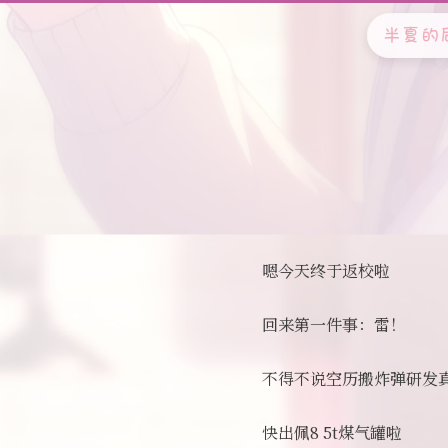
半夏的
嗯今天终于返校啦
回来第一件事：雷！
不得不说空历搬炸弹研发
快出佩8 5t煤气罐啦