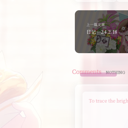
上一篇文章
日记—24.2.18
Comments
NOTHING
To trace the brig