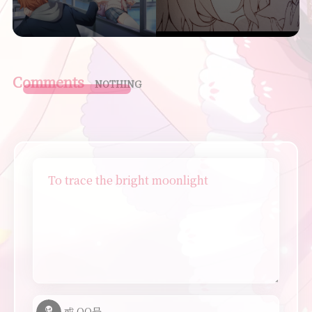
Comments
NOTHING
To trace the bright moonlight