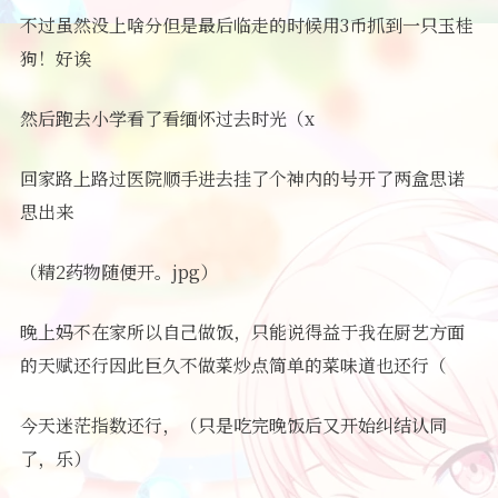
不过虽然没上啥分但是最后临走的时候用3币抓到一只玉桂
狗！好诶
然后跑去小学看了看缅怀过去时光（x
回家路上路过医院顺手进去挂了个神内的号开了两盒思诺
思出来
（精2药物随便开。jpg）
晚上妈不在家所以自己做饭，只能说得益于我在厨艺方面
的天赋还行因此巨久不做菜炒点简单的菜味道也还行（
今天迷茫指数还行，（只是吃完晚饭后又开始纠结认同
了，乐）