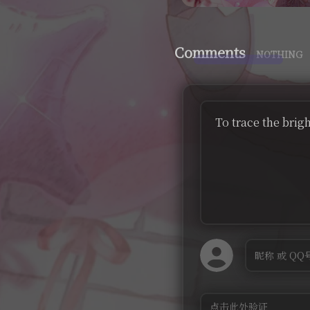
Comments
NOTHING
To trace the brig