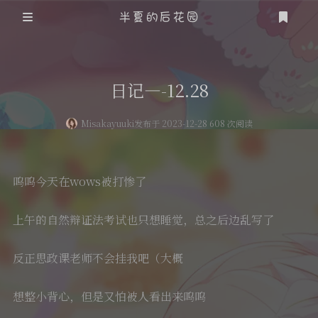
半夏的后花园
登录
注册
日记—-12.28
Misakayuuki
发布于 2023-12-28 608 次阅读
呜呜今天在wows被打惨了
上午的自然辩证法考试也只想睡觉，总之后边乱写了
反正思政课老师不会挂我吧（大概
想整小背心，但是又怕被人看出来呜呜