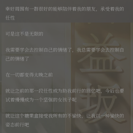
幸好周围有一群很好的能够陪伴着我的朋友，承受着我的
任性
可是这不是无限的
我需要学会去控制自己的情绪了，我总需要学会去控制自
己的情绪了
在一切都变得太晚之前
就让之前的那一段任性成为助我前行的回忆吧，今后也要
试着慢慢成为一个坚强的女孩子呢
就让这个糖果盒接受我所有的不愉快，让我以一种愉快的
姿态前行吧