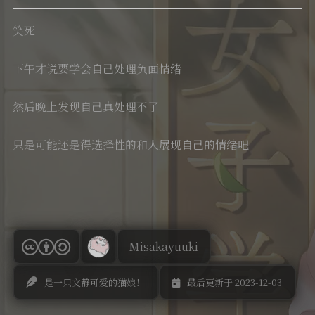
笑死
下午才说要学会自己处理负面情绪
然后晚上发现自己真处理不了
只是可能还是得选择性的和人展现自己的情绪吧
Misakayuuki
是一只文静可爱的猫娘！
最后更新于 2023-12-03