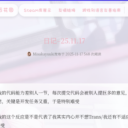
后花园
Steam库展示
友情链接
跨性别语言友善指南
日记–25.11.17
Misakayuuki
发布于 2025-11-17 568 次阅读
的代码能力差别人一节，每次提交代码会被别人提巨多的意见，6
虑，关键是开发任务又重，于是特别难受
的这个反应是不是代表了我其实内心并不想Trans/我还有不
难受