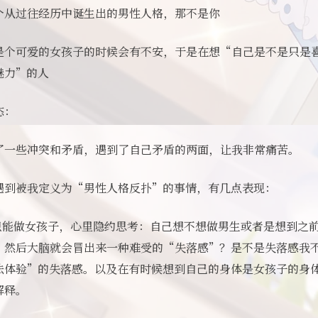
个从过往经历中诞生出的男性人格，那不是你
是个可爱的女孩子的时候会有不安，于是在想“自己是不是只是
魅力”的人
态：
了一些冲突和矛盾，遇到了自己矛盾的两面，让我非常痛苦。
遇到被我定义为“男性人格反扑”的事情，有几点表现：
己只能做女孩子，心里隐约思考：自己想不想做男生或者是想到之
，然后大脑就会冒出来一种难受的“失落感”？是不是失落感我
法体验”的失落感。以及在有时候想到自己的身体是女孩子的身
解释。