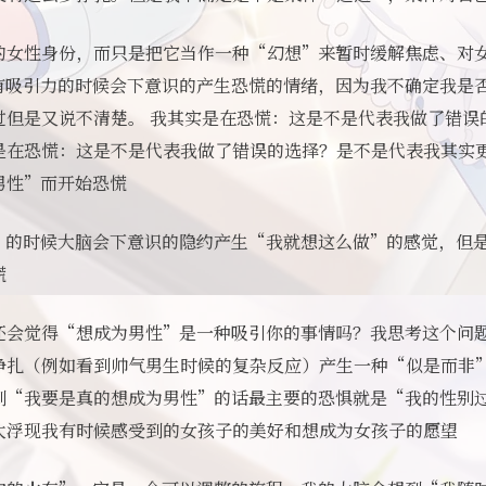
的女性身份，而只是把它当作一种“幻想”来暂时缓解焦虑、对
有吸引力的时候会下意识的产生恐慌的情绪，因为我不确定我是
过但是又说不清楚。 我其实是在恐慌：这是不是代表我做了错误
是在恐慌：这是不是代表我做了错误的选择？是不是代表我其实
男性”而开始恐慌
”的时候大脑会下意识的隐约产生“我就想这么做”的感觉，但
慌
还会觉得“想成为男性”是一种吸引你的事情吗？我思考这个问
挣扎（例如看到帅气男生时候的复杂反应）产生一种“似是而非
到“我要是真的想成为男性”的话最主要的恐惧就是“我的性别
太浮现我有时候感受到的女孩子的美好和想成为女孩子的愿望