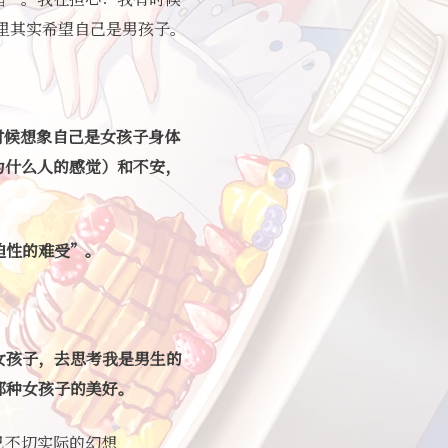
里其实希望自己是男孩子。
时候想象自己是女孩子身体
为什么人的感觉）和不安，
迫性的难受”。
女孩子，去思考我是男生的
那种女孩子的美好。
己不切实际的幻想