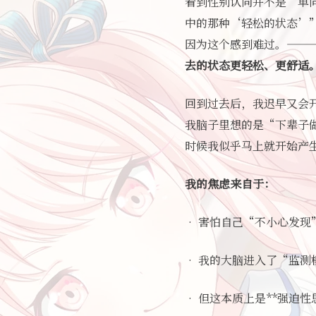
看到性别认同并不是“单
中的那种‘轻松的状态’
因为这个感到难过。——
去的状态更轻松、更舒适
回到过去后，我迟早又会
我脑子里想的是“下辈子
时候我似乎马上就开始产
我的焦虑来自于：
• 害怕自己“不小心发
• 我的大脑进入了“监测模
• 但这本质上是**强迫性思