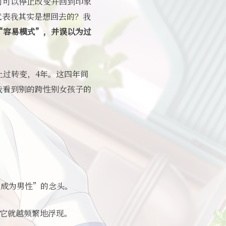
时可以停止改变并回到印象
代表我其实是想回去的？我
“容易模式”，并误以为过
止过转变，4年。这四年间
我看到别的跨性别女孩子的
“想成为男性”的念头。
念头，它就越频繁地浮现。