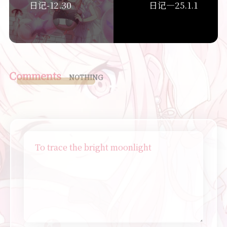
日记-12.30
日记—25.1.1
Comments
NOTHING
To trace the bright moonlight