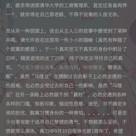
志，就非得读那清华大学的工商管理系，甚至还准备再养
一个，就非得走自己那老路，不得不说看的人很无奈。
而从另一种层面上，我也从主人公的故事中感受到了某种
共鸣。请允许我在这里用一些小小的隐喻（虽然有种隐了
个寂寞的感觉）。于一个真实而又不真实的身份中相处了
23
年，随波逐流的走了
23
年，终于决定去寻找自己的真
实。“
可我不想当风筝，我想当风
，
你别管我
，管我去
哪”。虽然“马继业”在摆脱过去的影子上必然会遇到一
些困难，也必然会受过去的自己一些影响，虽然“马继
业”在另一条路上必然做不到“最好”，必然会遇到各种
各样的门槛，刻板印象、强迫性思维、迷茫、对不确定未
来的担忧、脱离习惯身份的一种害怕。。。。。。可是至
少也要有敢于追寻自己梦想的勇气，不想就那么妥协，不
想就那么罢休。离
23
年
9
月
10
日很快也就
1
周年了，希望