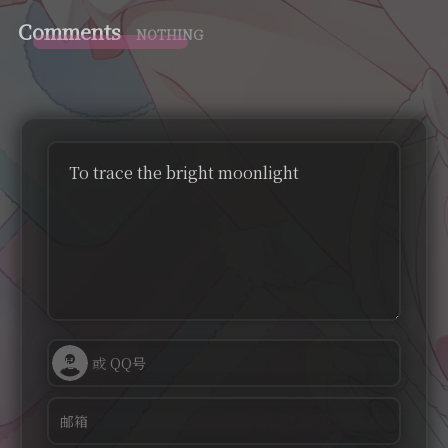
Comments
NOTHING
To trace the bright moonlight