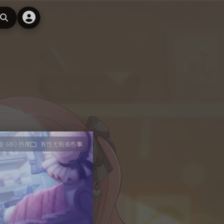
搜
索
680 热度
有性无别那些事