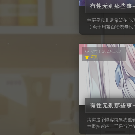
有性无别那些事–
主要是我非常希望在心
（ 至于用蓝白粉表盘也
发布于 2023-11-13
置顶
有性无别那些事
其实这个博客纯属我整
生很多迷茫，于是当时在